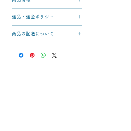
商品の詳細を入力してください。サイ
返品・返金ポリシー
ズ、素材、取扱説明に加え、商品の特
徴やおすすめのポイントなどを説明し
返品・返金ポリシーを入力してくださ
ましょう。
商品の配送について
い。顧客が商品に満足しなかった場合
や、不備があった場合に行う手続きの
配送地域、料金、所要時間、梱包な
手順などを説明しましょう。内容を明
ど、商品の配送に関する情報を入力し
確にすることで顧客からの信頼を獲得
てください。配送情報を明確にするこ
し、安心して商品を購入していただけ
とで顧客からの信頼を獲得し、安心し
ます。
て商品を購入していただけます。
TOP
​書籍
講演・サービス
note
お問い合わせ