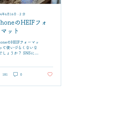
24年6月16日
∙
2
分
PhoneのHEIFフォ
ーマット
PhoneのHEIFフォーマッ
って使いづらくないな
でしょうか？ SNSに投
する度に変換するのは
倒。 そう思っている方
是非、設定を見直して
ましょう。
181
0