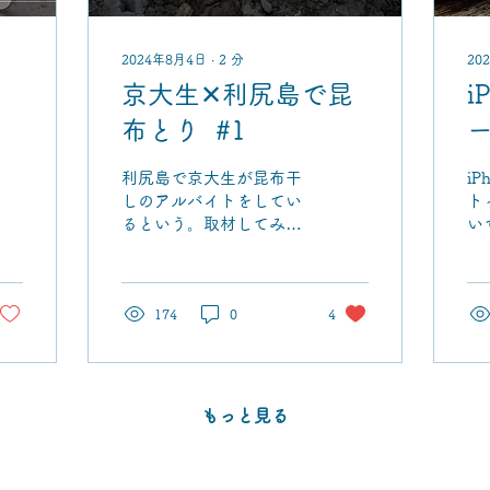
2024年8月4日
∙
2
分
20
メ
京大生✕利尻島で昆
i
布とり #1
利尻島で京大生が昆布干
i
しのアルバイトをしてい
ト
るという。取材してみ
い
た。
稿
面
は
174
0
4
み
もっと見る